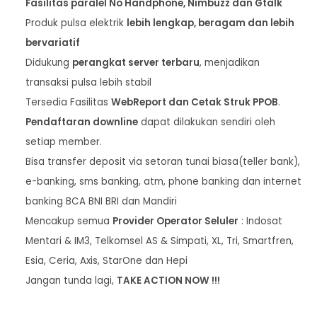
Fasilitas paralel No Handphone, Nimbuzz dan Gtalk
Produk pulsa elektrik
lebih lengkap, beragam dan lebih
bervariatif
Didukung
perangkat server terbaru
, menjadikan
transaksi pulsa lebih stabil
Tersedia Fasilitas
WebReport dan Cetak Struk PPOB
.
Pendaftaran downline
dapat dilakukan sendiri oleh
setiap member.
Bisa transfer deposit via setoran tunai biasa(teller bank),
e-banking, sms banking, atm, phone banking dan internet
banking BCA BNI BRI dan Mandiri
Mencakup semua
Provider Operator Seluler
: Indosat
Mentari & IM3, Telkomsel AS & Simpati, XL, Tri, Smartfren,
Esia, Ceria, Axis, StarOne dan Hepi
Jangan tunda lagi,
TAKE ACTION NOW !!!