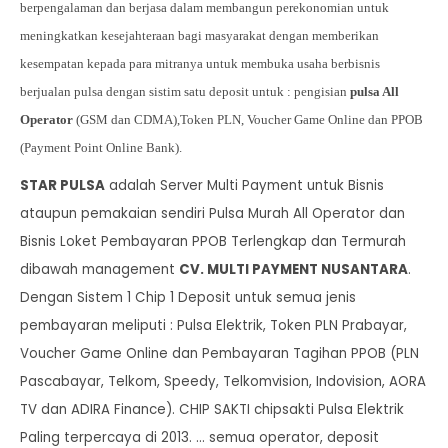
berpengalaman dan berjasa dalam membangun perekonomian untuk
meningkatkan kesejahteraan bagi masyarakat dengan memberikan
kesempatan kepada para mitranya untuk membuka usaha berbisnis
berjualan
pulsa dengan sistim satu deposit untuk : pengisian
pulsa All
Operator
(GSM dan CDMA),
Token PLN, Voucher Game Online dan PPOB
(Payment Point Online Bank).
STAR PULSA
adalah Server Multi Payment untuk Bisnis
ataupun pemakaian sendiri Pulsa Murah All Operator dan
Bisnis Loket Pembayaran PPOB Terlengkap dan Termurah
dibawah management
CV. MULTI PAYMENT NUSANTARA
.
Dengan Sistem 1 Chip 1 Deposit untuk semua jenis
pembayaran meliputi : Pulsa Elektrik, Token PLN Prabayar,
Voucher Game Online dan Pembayaran Tagihan PPOB (PLN
Pascabayar, Telkom, Speedy, Telkomvision, Indovision, AORA
TV dan ADIRA Finance). CHIP SAKTI chipsakti Pulsa Elektrik
Paling terpercaya di 2013. … semua operator, deposit