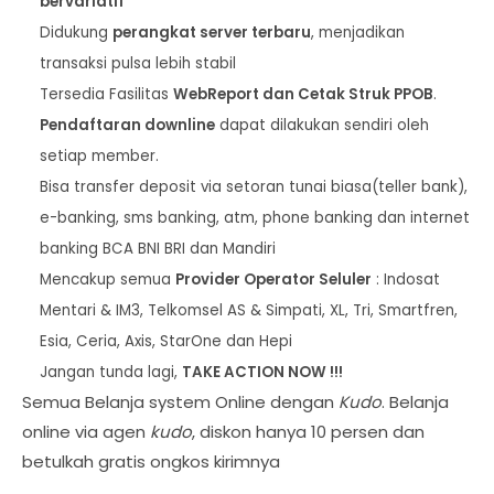
bervariatif
Didukung
perangkat server terbaru
, menjadikan
transaksi pulsa lebih stabil
Tersedia Fasilitas
WebReport dan Cetak Struk PPOB
.
Pendaftaran downline
dapat dilakukan sendiri oleh
setiap member.
Bisa transfer deposit via setoran tunai biasa(teller bank),
e-banking, sms banking, atm, phone banking dan internet
banking BCA BNI BRI dan Mandiri
Mencakup semua
Provider Operator Seluler
: Indosat
Mentari & IM3, Telkomsel AS & Simpati, XL, Tri, Smartfren,
Esia, Ceria, Axis, StarOne dan Hepi
Jangan tunda lagi,
TAKE ACTION NOW !!!
Semua Belanja system Online dengan
Kudo
. Belanja
online via agen
kudo
, diskon hanya 10 persen dan
betulkah gratis ongkos kirimnya