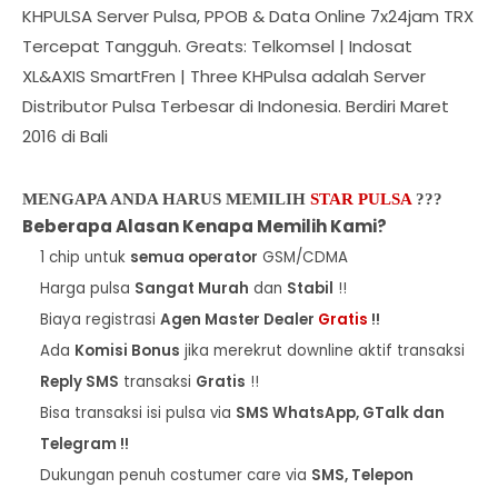
KHPULSA Server Pulsa, PPOB & Data Online 7x24jam TRX
Tercepat Tangguh. Greats: Telkomsel | Indosat
XL&AXIS SmartFren | Three KHPulsa adalah Server
Distributor Pulsa Terbesar di Indonesia. Berdiri Maret
2016 di Bali
MENGAPA ANDA HARUS MEMILIH
STAR PULSA
???
Beberapa Alasan Kenapa Memilih Kami?
1 chip untuk
semua operator
GSM/CDMA
Harga pulsa
Sangat Murah
dan
Stabil
!!
Biaya registrasi
Agen Master Dealer
Gratis
!!
Ada
Komisi Bonus
jika merekrut downline aktif transaksi
Reply SMS
transaksi
Gratis
!!
Bisa transaksi isi pulsa via
SMS WhatsApp, GTalk dan
Telegram !!
Dukungan penuh costumer care via
SMS, Telepon