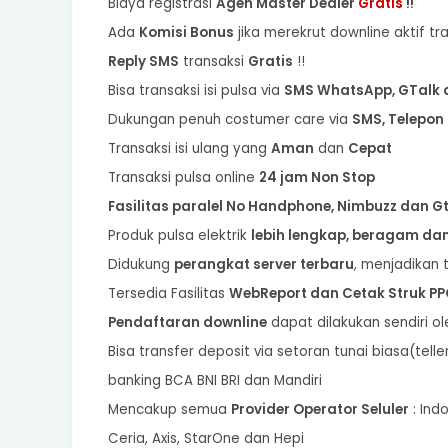
Biaya registrasi
Agen Master Dealer
Gratis
!!
Ada
Komisi Bonus
jika merekrut downline aktif tr
Reply SMS
transaksi
Gratis
!!
Bisa transaksi isi pulsa via
SMS WhatsApp, GTalk d
Dukungan penuh costumer care via
SMS, Telepo
Transaksi isi ulang yang
Aman
dan
Cepat
Transaksi pulsa online
24 jam Non Stop
Fasilitas paralel No Handphone, Nimbuzz dan G
Produk pulsa elektrik
lebih lengkap, beragam dan 
Didukung
perangkat server terbaru
, menjadikan t
Tersedia Fasilitas
WebReport dan Cetak Struk P
Pendaftaran downline
dapat dilakukan sendiri o
Bisa transfer deposit via setoran tunai biasa(tell
banking BCA BNI BRI dan Mandiri
Mencakup semua
Provider Operator Seluler
: Indo
Ceria, Axis, StarOne dan Hepi