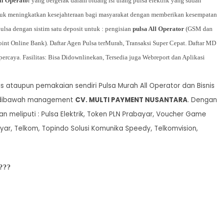
ll Operato
r yang bergerak dalam bidang isi ulang pulsa elektrik yang sudah
uk meningkatkan kesejahteraan bagi masyarakat dengan memberikan kesempatan
ulsa dengan sistim satu deposit untuk : pengisian
pulsa All Operator
(GSM dan
t Online Bank). Daftar Agen Pulsa terMurah, Transaksi Super Cepat. Daftar MD
ercaya. Fasilitas: Bisa Didownlinekan, Tersedia juga Webreport dan Aplikasi
s ataupun pemakaian sendiri Pulsa Murah All Operator dan Bisnis
h dibawah management
CV. MULTI PAYMENT NUSANTARA
. Dengan
n meliputi : Pulsa Elektrik, Token PLN Prabayar, Voucher Game
r, Telkom, Topindo Solusi Komunika Speedy, Telkomvision,
???