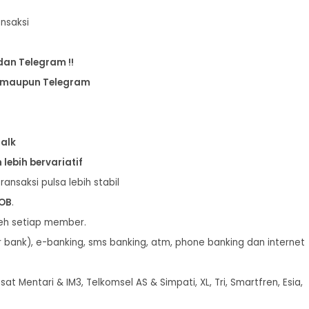
ansaksi
an Telegram !!
n maupun Telegram
talk
lebih bervariatif
ransaksi pulsa lebih stabil
POB
.
leh setiap member.
er bank), e-banking, sms banking, atm, phone banking dan internet
sat Mentari & IM3, Telkomsel AS & Simpati, XL, Tri, Smartfren, Esia,