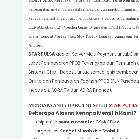
STAR PULSA
Merupakan Perusahaan Distributor
Pulsa Murah A
berpengalaman dan berjasa dalam membangun perekonomian unt
kepada para mitranya untuk membuka usaha berbisnis berjualan
p
CDMA),
Token PLN, Voucher Game Online dan PPOB (Payment Poin
Gratis, Deposit Mudah tiket, Stok Produk Lengkap, Aman dan Terp
Android
STAR PULSA
adalah Server Multi Payment untuk Bisni
Loket Pembayaran PPOB Terlengkap dan Termura
Sistem 1 Chip 1 Deposit untuk semua jenis pembayara
Online dan Pembayaran Tagihan PPOB (PLN Pascabaya
Indovision, AORA TV dan ADIRA Finance).
MENGAPA ANDA HARUS MEMILIH
STAR PULSA
Beberapa Alasan Kenapa Memilih Kami?
1 chip untuk
semua operator
GSM/CDMA
Harga pulsa
Sangat Murah
dan
Stabil
!!